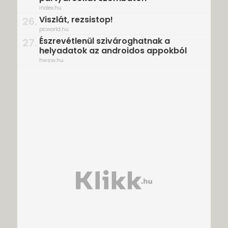
index.hu
Viszlát, rezsistop!
26.
pcworld.hu
Észrevétlenül szivároghatnak a
27.
helyadatok az androidos appokból
hwsw.hu