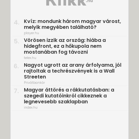
Kvíz: mondunk három magyar várost,
4.
melyik megyében található?
player.hu
Vörösen izzik az ország: hiába a
5.
hidegfront, ez a hőkupola nem
mostanában fog távozni
telex.hu
Nagyot ugrott az arany árfolyama, jól
6.
rajtoltak a techrészvények is a Wall
Streeten
Privátbankár
Magyar áttörés a rákkutatásban: a
7.
szegedi kutatóinkról cikkeznek a
legnevesebb szaklapban
index.hu