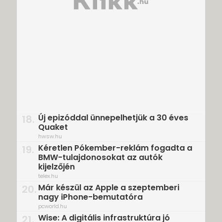
Új epizóddal ünnepelhetjük a 30 éves
18.
Quaket
hwsw.hu
Kéretlen Pókember-reklám fogadta a
19.
BMW-tulajdonosokat az autók
kijelzőjén
telex.hu
Már készül az Apple a szeptemberi
20.
nagy iPhone-bemutatóra
pcworld.hu
Wise: A digitális infrastruktúra jó
21.