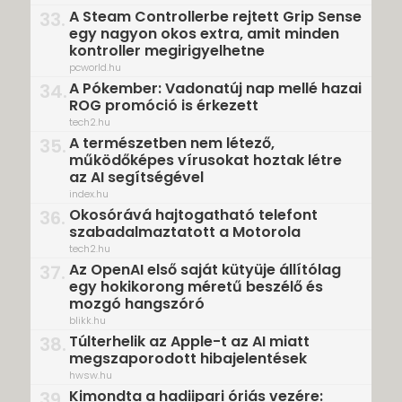
A Steam Controllerbe rejtett Grip Sense
33.
egy nagyon okos extra, amit minden
kontroller megirigyelhetne
pcworld.hu
A Pókember: Vadonatúj nap mellé hazai
34.
ROG promóció is érkezett
tech2.hu
A természetben nem létező,
35.
működőképes vírusokat hoztak létre
az AI segítségével
index.hu
Okosórává hajtogatható telefont
36.
szabadalmaztatott a Motorola
tech2.hu
Az OpenAI első saját kütyüje állítólag
37.
egy hokikorong méretű beszélő és
mozgó hangszóró
blikk.hu
Túlterhelik az Apple-t az AI miatt
38.
megszaporodott hibajelentések
hwsw.hu
Kimondta a hadiipari óriás vezére:
39.