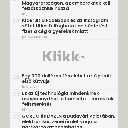
Magyarországon, az embereknek kell
felzárkózniuk hozzá
hvg.hu
Kiderült a Facebook és az Instagram
22.
sötét titka: felfoghatatlan büntetést
fizet a cég a gyerekek miatt
penzcentrum.hu
Egy 300 dolláros fánk lehet az OpenAI
23.
első kütyüje
hwsw.hu
Ez az új technológia mindenkinek
24.
megkönnyítheti a hamisított termékek
felismerését
blikk.hu
GORDO és DYZEN a Budavári Palotában,
25.
elektronikus zenei őrület várja a
partyarcokat szombaton