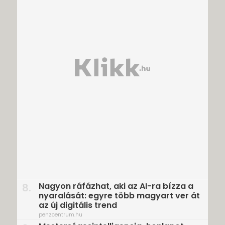
Nagyon ráfázhat, aki az AI-ra bízza a
8.
nyaralását: egyre több magyart ver át
az új digitális trend
penzcentrum.hu