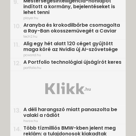
Mesterségesintelligencia-honlapot
9.
indított a kormány, bejelentéseket is
lehet tenni
player.hu
Aranyba és krokodilbőrbe csomagolta
10.
a Ray-Ban okosszemüvegét a Caviar
tech2.hu
Alig egy hét alatt 120 céget gyűjtött
11.
maga köré az Nvidia új AI-szövetsége
pcworld.hu
A Portfolio technológiai újságírót keres
12.
portfolio.hu
A déli harangszó miatt panaszolta be
13.
valaki a rádiót
hwsw.hu
Több tízmilliós BMW-kben jelent meg
14.
reklám: a tulajdonosok kiakadtak