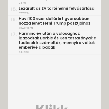
24.hu
Lezárult az EA történelmi felvásárlása
15.
hwsw.hu
Havi 100 ezer dollárért gyorsabban
16.
hozzá lehet férni Trump posztjaihoz
pcworld.hu
Harminc év után a valósághoz
17.
igazodtak Barbie és Ken testarányai: a
tudósok kiszámolták, mennyire váltak
emberivé a babák
blikk.hu