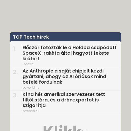
TOP Tech hírek
Először fotózták le a Holdba csapódott
1.
SpaceX-rakéta által hagyott fekete
krátert
index.hu
Az Anthropic a saját chipjeit kezdi
2.
gyártani, ahogy az AI óriások mind
befelé fordulnak
pcworld.hu
Kína hét amerikai szervezetet tett
3.
tiltólistára, és a drónexportot is
szigorítja
pcworld.hu