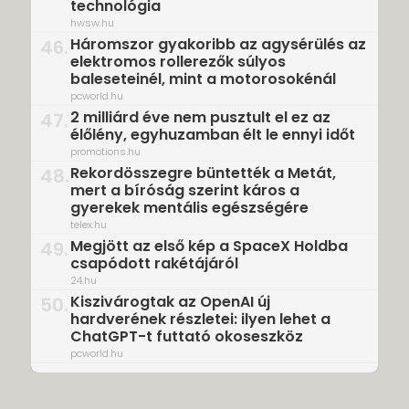
technológia
hwsw.hu
Háromszor gyakoribb az agysérülés az
46.
elektromos rollerezők súlyos
baleseteinél, mint a motorosokénál
pcworld.hu
2 milliárd éve nem pusztult el ez az
47.
élőlény, egyhuzamban élt le ennyi időt
promotions.hu
Rekordösszegre büntették a Metát,
48.
mert a bíróság szerint káros a
gyerekek mentális egészségére
telex.hu
Megjött az első kép a SpaceX Holdba
49.
csapódott rakétájáról
24.hu
Kiszivárogtak az OpenAI új
50.
hardverének részletei: ilyen lehet a
ChatGPT-t futtató okoseszköz
pcworld.hu