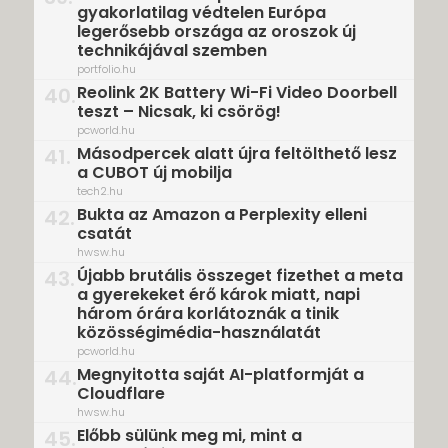
gyakorlatilag védtelen Európa
legerősebb országa az oroszok új
technikájával szemben
portfolio.hu
Reolink 2K Battery Wi-Fi Video Doorbell
40.
teszt – Nicsak, ki csörög!
pcworld.hu
Másodpercek alatt újra feltölthető lesz
41.
a CUBOT új mobilja
tech2.hu
Bukta az Amazon a Perplexity elleni
42.
csatát
hwsw.hu
Újabb brutális összeget fizethet a meta
43.
a gyerekeket érő károk miatt, napi
három órára korlátoznák a tinik
közösségimédia-használatát
pcworld.hu
Megnyitotta saját AI-platformját a
44.
Cloudflare
hwsw.hu
Előbb sülünk meg mi, mint a
45.