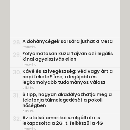
A dohánycégek sorsára juthat a Meta
28.
hwsw.hu
Folyamatosan küzd Tajvan az illegális
29.
kínai agyelszívás ellen
hwsw.hu
Kávé és szívegészség: véd vagy árt a
30.
napi fekete? Íme, a legújabb és
legkomolyabb tudományos válasz
blikk.hu
6 tipp, hogyan akadályozhatja meg a
31.
telefonja túlmelegedését a pokoli
hőségben
blikk.hu
Az utolsó amerikai szolgáltató is
32.
lekapcsolta a 2G-t, felkészül a 4G
hwsw.hu