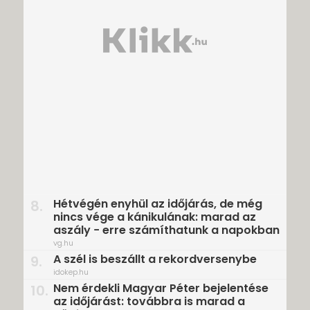
Hétvégén enyhül az időjárás, de még
8.
nincs vége a kánikulának: marad az
aszály − erre számíthatunk a napokban
vg.hu
A szél is beszállt a rekordversenybe
9.
idokep.hu
Nem érdekli Magyar Péter bejelentése
10.
az időjárást: továbbra is marad a