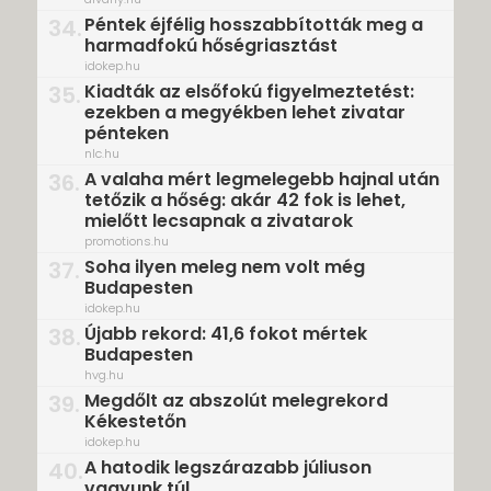
Péntek éjfélig hosszabbították meg a
34.
harmadfokú hőségriasztást
idokep.hu
Kiadták az elsőfokú figyelmeztetést:
35.
ezekben a megyékben lehet zivatar
pénteken
nlc.hu
A valaha mért legmelegebb hajnal után
36.
tetőzik a hőség: akár 42 fok is lehet,
mielőtt lecsapnak a zivatarok
promotions.hu
Soha ilyen meleg nem volt még
37.
Budapesten
idokep.hu
Újabb rekord: 41,6 fokot mértek
38.
Budapesten
hvg.hu
Megdőlt az abszolút melegrekord
39.
Kékestetőn
idokep.hu
A hatodik legszárazabb júliuson
40.
vagyunk túl