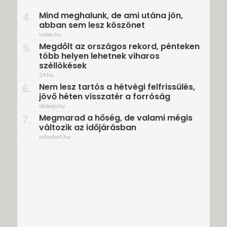
Mind meghalunk, de ami utána jön,
4.
abban sem lesz köszönet
index.hu
Megdőlt az országos rekord, pénteken
5.
több helyen lehetnek viharos
széllökések
24.hu
Nem lesz tartós a hétvégi felfrissülés,
6.
jövő héten visszatér a forróság
idokep.hu
Megmarad a hőség, de valami mégis
7.
változik az időjárásban
infostart.hu