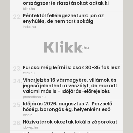
országszerte riasztásokat adtak ki
blikk.hu
Péntektől fellélegezhetünk: jön az
22.
enyhülés, de nem tart sokáig
index.hu
Furcsa még leírni is: csak 30-35 fok lesz
23.
telex.hu
Viharjelzés 16 vármegyére, villámok és
24.
jégeső jelentheti a veszélyt, de maradt
valami más is - Időjárás-előrejelzés
promotions.hu
Időjárás 2026. augusztus 7.: Perzselő
25.
hőség, borongós ég, helyenként eső
bien.hu
Hőzivatarok okoztak lokális záporokat
26.
idokep.hu