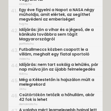
idokep.hu
Egy éve figyelni a Napot a NASA négy
41.
műholdja, amit elértek, az segíthet
megvédeni az emberiséget
hvg.hu
Időjárás: jön a vihar és a jégeső, de a
42.
kánikula továbbra sem tágít
Magyarországról
portfolio.hu
Futballmeccs közben csapott le a
43.
villám, meghalt egy fiatal sportoló
index.hu
Időjárás: nem tart sokáig a lehűlés, pár
44.
nap múlva jön az újabb felmelegedés
168.hu
Még a Kékestetőn is hajszálon múlt a
45.
melegrekord
24.hu
Csütörtökön tetőzik a hőhullám, akár
46.
42 fok is lehet
demokrata.hu
A valaha mért legmelegebb hajnal lett
47.