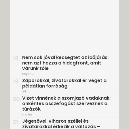
Nem sok jóval kecsegtet az időjárás:
18.
nem azt hozza a hidegfront, amit
várunk tőle
napi.hu
Záporokkal, zivatarokkal ér véget a
19.
példátlan forróság
24.hu
Vizet vinnének a szomjazó vadaknak:
20.
önkéntes összefogást szerveznek a
túrázók
ma.hu
Jégesővel, viharos széllel és
21.
zivatarokkal érkezik a változás –