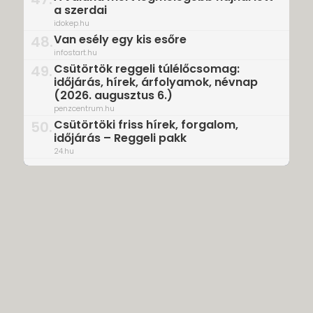
a szerdai
idokep.hu
Van esély egy kis esőre
48.
infostart.hu
Csütörtök reggeli túlélőcsomag:
49.
időjárás, hírek, árfolyamok, névnap
(2026. augusztus 6.)
penzcentrum.hu
Csütörtöki friss hírek, forgalom,
50.
időjárás – Reggeli pakk
24.hu