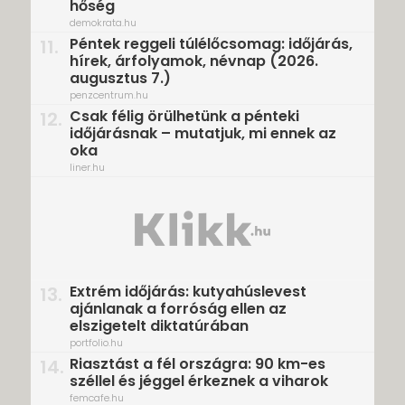
hőség
demokrata.hu
Péntek reggeli túlélőcsomag: időjárás,
11.
hírek, árfolyamok, névnap (2026.
augusztus 7.)
penzcentrum.hu
Csak félig örülhetünk a pénteki
12.
időjárásnak – mutatjuk, mi ennek az
oka
liner.hu
Extrém időjárás: kutyahúslevest
13.
ajánlanak a forróság ellen az
elszigetelt diktatúrában
portfolio.hu
Riasztást a fél országra: 90 km-es
14.
széllel és jéggel érkeznek a viharok
femcafe.hu