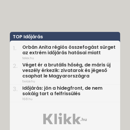
TOP Időjárás
Orbán Anita régiós összefogást sürget
1.
az extrém időjárás hatásai miatt
telex.hu
Véget ér a brutális hőség, de máris új
2.
veszély érkezik: zivatarok és jégeső
csaphat le Magyarországra
twice.hu
Időjárás: jön a hidegfront, de nem
3.
sokáig tart a felfrissülés
168.hu