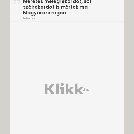
Méretes melegrekordot, sőt
27.
szélrekordot is mértek ma
Magyarországon
telex.hu