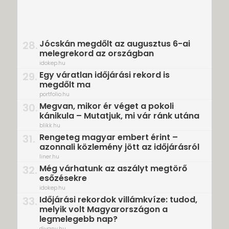
Jócskán megdőlt az augusztus 6-ai
28.
melegrekord az országban
idokep.hu
Egy váratlan időjárási rekord is
29.
megdőlt ma
portfolio.hu
Megvan, mikor ér véget a pokoli
30.
kánikula – Mutatjuk, mi vár ránk utána
blikk.hu
Rengeteg magyar embert érint –
31.
azonnali közlemény jött az időjárásról
liner.hu
Még várhatunk az aszályt megtörő
32.
esőzésekre
idokep.hu
Időjárási rekordok villámkvíze: tudod,
33.
melyik volt Magyarországon a
legmelegebb nap?
divany.hu