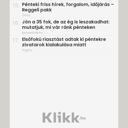
Pénteki friss hírek, forgalom, időjárás –
15.
Reggeli pakk
24.hu
Jön a 35 fok, de az ég is leszakadhat:
16.
mutatjuk, mi vár ránk pénteken
borsonline.hu
Elsőfokú riasztást adtak ki péntekre
17.
zivatarok kialakulása miatt
hvg.hu