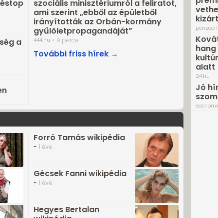
prémi
réstop
szociális minisztériumról a feliratot,
vethe
ami szerint „ebből az épületből
kizár
irányították az Orbán-kormány
penzcen
gyűlöletpropagandáját”
Kovát
444.hu
9 perce
ség a
hang 
További friss hírek →
kultú
alatt
24.hu
Jó hí
en
szomb
economx
Forró Tamás wikipédia
-
1 éve
Gécsek Fanni wikipédia
-
1 éve
Hegyes Bertalan