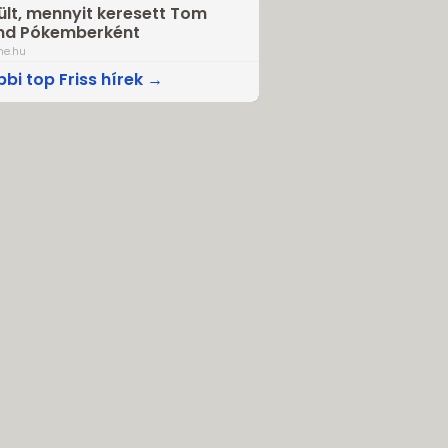
ült, mennyit keresett Tom
nd Pókemberként
ne.hu
bi top Friss hírek →