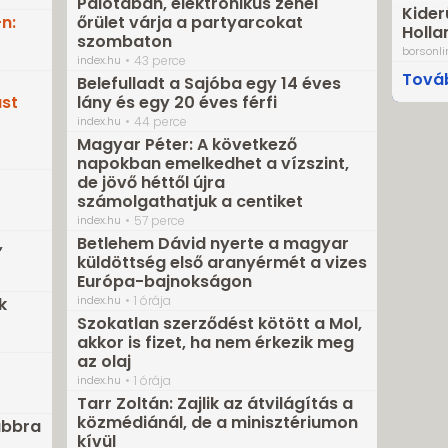
Palotában, elektronikus zenei
Kider
n:
őrület várja a partyarcokat
Holla
szombaton
borsonli
index.hu
43 perce
Továb
Belefulladt a Sajóba egy 14 éves
st
lány és egy 20 éves férfi
index.hu
44 perce
Magyar Péter: A következő
napokban emelkedhet a vízszint,
de jövő héttől újra
számolgathatjuk a centiket
index.hu
57 perce
,
Betlehem Dávid nyerte a magyar
küldöttség első aranyérmét a vizes
Európa-bajnokságon
index.hu
1 órája
k
Szokatlan szerződést kötött a Mol,
akkor is fizet, ha nem érkezik meg
az olaj
index.hu
1 órája
Tarr Zoltán: Zajlik az átvilágítás a
közmédiánál, de a minisztériumon
ábbra
kívül