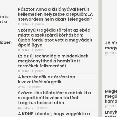
Pásztor Anna a kislányával került
kellemetlen helyzetbe a repülőn: „A
én is
stewardess nem akart felengedni”
t a
blikk.hu
6 perce
Szörnyű tragédia történt az ebéd
miatt a szekszárdi kórházban:
újabb fordulatot vett a megvádolt
lőben
Jó hí
ápoló ügye
magya
blikk.hu
6 perce
portfolio
Ez az új technológia mindenkinek
megkönnyítheti a hamisított
termékek felismerését
blikk.hu
8 perce
A kereskedők az árrésstop
kivezetését sürgetik
24.hu
8 perce
Megle
Százmilliós büntetést szabtak ki a
megús
szegedi építkezésen történt
kama
tragikus baleset után
portfolio
portfolio.hu
9 perce
Ennyi
A KDNP követeli, hogy vegyék le a