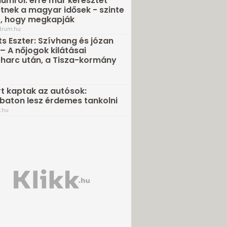
umról: erre már keresztet
tnek a magyar idősek - szinte
t, hogy megkapják
trum.hu
s Eszter: Szívhang és józan
– A nőjogok kilátásai
rharc után, a Tisza-kormány
rt kaptak az autósok:
aton lesz érdemes tankolni
.hu