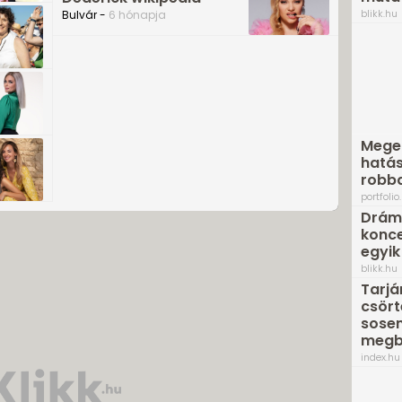
blikk.hu
Bulvár -
6 hónapja
Meger
hatás
robb
portfolio
Dráma
konce
egyik 
blikk.hu
Tarjá
csört
sosem
megb
index.hu