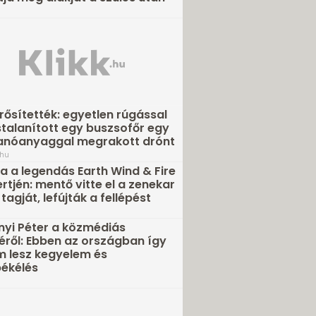
ősítették: egyetlen rúgással
talanított egy buszsofőr egy
anóanyaggal megrakott drónt
.hu
 a legendás Earth Wind & Fire
rtjén: mentő vitte el a zenekar
tagját, lefújták a fellépést
nyi Péter a közmédiás
éről: Ebben az országban így
 lesz kegyelem és
ékélés