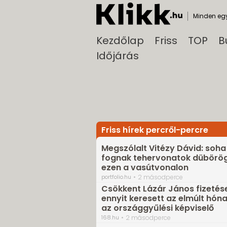
Minden egy
Kezdőlap
Friss
TOP
B
Időjárás
Friss hírek percről-percre
Megszólalt Vitézy Dávid: soh
fognak tehervonatok dübörög
ezen a vasútvonalon
portfolio.hu
2 másodperce
Csökkent Lázár János fizetése
ennyit keresett az elmúlt hó
az országgyűlési képviselő
168.hu
2 másodperce