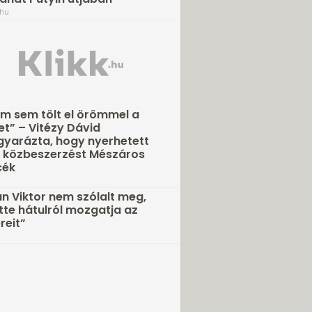
.hu
m sem tölt el örömmel a
et” – Vitézy Dávid
yarázta, hogy nyerhetett
 közbeszerzést Mészáros
cék
n Viktor nem szólalt meg,
tte hátulról mozgatja az
eit”