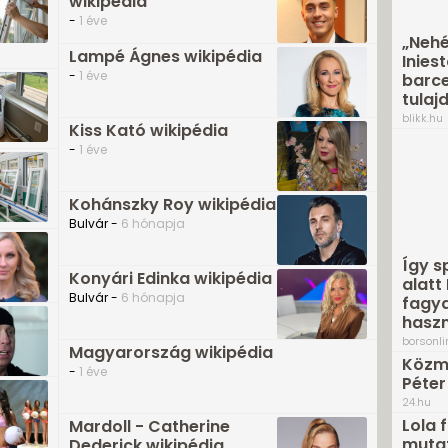
wikipédia
-
1 éve
„Nehé
Lampé Ágnes wikipédia
Inies
-
1 éve
barce
tulaj
blikk.hu
Kiss Kató wikipédia
-
1 éve
Kohánszky Roy wikipédia
Bulvár -
6 hónapja
Így s
Konyári Edinka wikipédia
alatt
Bulvár -
6 hónapja
fagya
hasz
borsonli
Magyarország wikipédia
Közmé
-
1 éve
Péter
24.hu
Lola 
Mardoll - Catherine
mutat
Dederick wikipédia