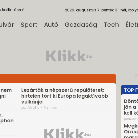
 kattintásra!
2026. augusztus 7. péntek, 31. hét, Iboly
ulvár
Sport
Autó
Gazdaság
Tech
Éle
E
a nem
Lezárták a népszerű repülőteret:
TOP F
ni
hirtelen tört ki Európa legaktívabb
Döntö
vulkánja
jön a
portfolio.hu
5 perce
kell k
,
penzcen
napban
Megke
Orosz
marad