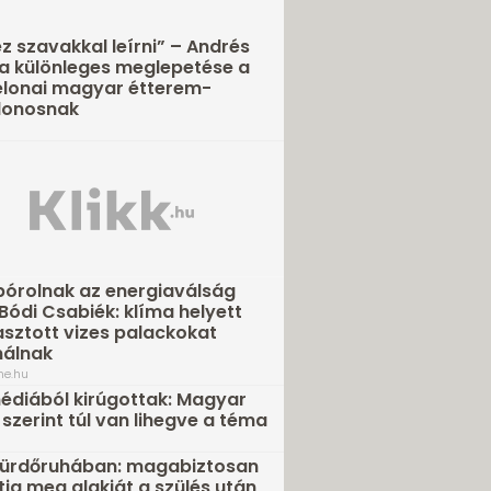
z szavakkal leírni” – Andrés
ta különleges meglepetése a
lonai magyar étterem-
donosnak
pórolnak az energiaválság
 Bódi Csabiék: klíma helyett
sztott vizes palackokat
nálnak
ne.hu
diából kirúgottak: Magyar
 szerint túl van lihegve a téma
fürdőruhában: magabiztosan
ja meg alakját a szülés után