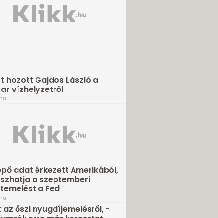
rt hozott Gajdos László a
r vízhelyzetről
.hu
pő adat érkezett Amerikából,
zhatja a szeptemberi
temelést a Fed
.hu
t az őszi nyugdíjemelésről, -