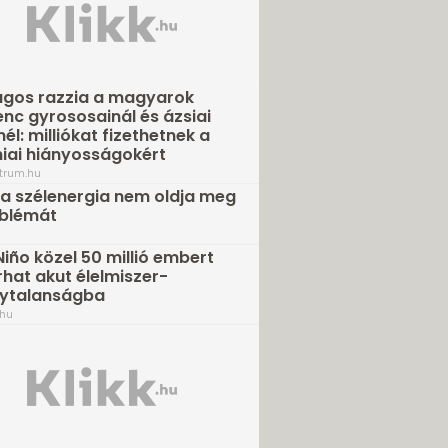
gos razzia a magyarok
nc gyrososainál és ázsiai
nél: milliókat fizethetnek a
niai hiányosságokért
trum.hu
a szélenergia nem oldja meg
oblémát
 Niño közel 50 millió embert
hat akut élelmiszer-
nytalanságba
.hu