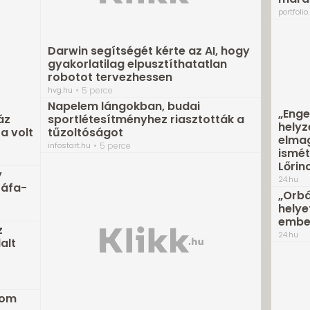
portfolio
Darwin segítségét kérte az AI, hogy
gyakorlatilag elpusztíthatatlan
robotot tervezhessen
hvg.hu
5 perce
Napelem lángokban, budai
„Enge
áz
sportlétesítményhez riasztották a
helyz
a volt
tűzoltóságot
elmag
infostart.hu
5 perce
ismét
Lőrin
y
24.hu
 áfa-
„Orbá
helye
ember
z
24.hu
alt
rom