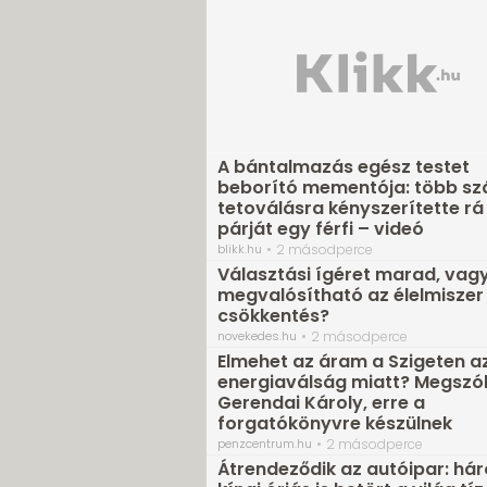
A bántalmazás egész testet
beborító mementója: több sz
tetoválásra kényszerítette rá 
párját egy férfi – videó
blikk.hu
2 másodperce
Választási ígéret marad, vag
megvalósítható az élelmiszer
csökkentés?
novekedes.hu
2 másodperce
Elmehet az áram a Szigeten a
energiaválság miatt? Megszól
Gerendai Károly, erre a
forgatókönyvre készülnek
penzcentrum.hu
2 másodperce
Átrendeződik az autóipar: há