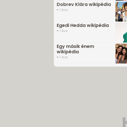
Dobrev Klára wikipédia
-
1 éve
Egedi Hedda wikipédia
-
1 éve
Egy másik énem
wikipédia
-
1 éve