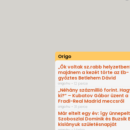
Origo
„Ők voltak sz.rabb helyzetben
majdnem a kezét törte az Eb-
győztes Betlehem Dávid
origo.hu
12 perce
„Néhány százmillió forint. Ha
ki?” – Kubatov Gábor üzent a
Fradi-Real Madrid meccsről
origo.hu
31 perce
Már eltelt egy év: így ünnepel
Szoboszlai Dominik és Buzsik 
kislányuk születésnapját
origo.hu
1 órája