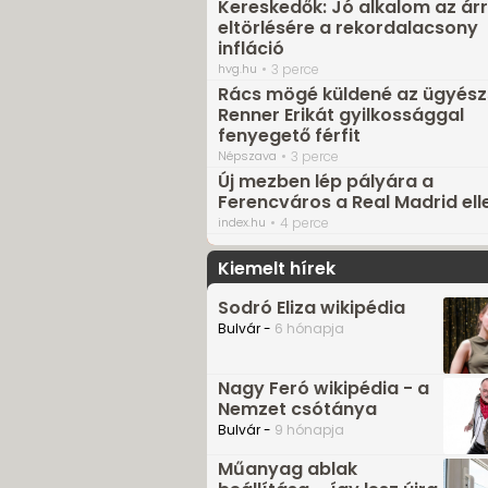
Kereskedők: Jó alkalom az ár
eltörlésére a rekordalacsony
infláció
hvg.hu
3 perce
Rács mögé küldené az ügyész
Renner Erikát gyilkossággal
fenyegető férfit
Népszava
3 perce
Új mezben lép pályára a
Ferencváros a Real Madrid ell
index.hu
4 perce
Kiemelt hírek
Sodró Eliza wikipédia
Bulvár -
6 hónapja
Nagy Feró wikipédia - a
Nemzet csótánya
Bulvár -
9 hónapja
Műanyag ablak