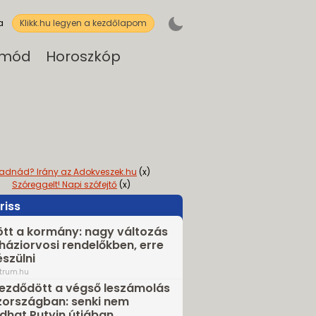
a
Klikk.hu legyen a kezdőlapom
tmód
Horoszkóp
ladnád? Irány az Adokveszek.hu
(x)
Szóreggelt! Napi szófejtő
(x)
riss
tt a kormány: nagy változás
 háziorvosi rendelőkben, erre
észülni
trum.hu
zdődött a végső leszámolás
országban: senki nem
hat Putyin útjában