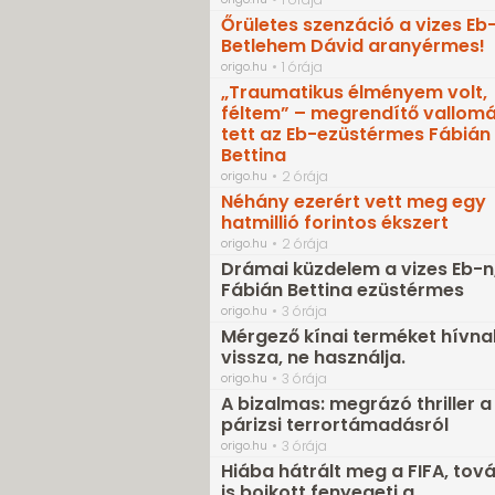
Őrületes szenzáció a vizes Eb-
Betlehem Dávid aranyérmes!
origo.hu
1 órája
„Traumatikus élményem volt,
féltem” – megrendítő vallomá
tett az Eb-ezüstérmes Fábián
Bettina
origo.hu
2 órája
Néhány ezerért vett meg egy
hatmillió forintos ékszert
origo.hu
2 órája
Drámai küzdelem a vizes Eb-n
Fábián Bettina ezüstérmes
origo.hu
3 órája
Mérgező kínai terméket hívna
vissza, ne használja.
origo.hu
3 órája
A bizalmas: megrázó thriller a
párizsi terrortámadásról
origo.hu
3 órája
Hiába hátrált meg a FIFA, tov
is bojkott fenyegeti a