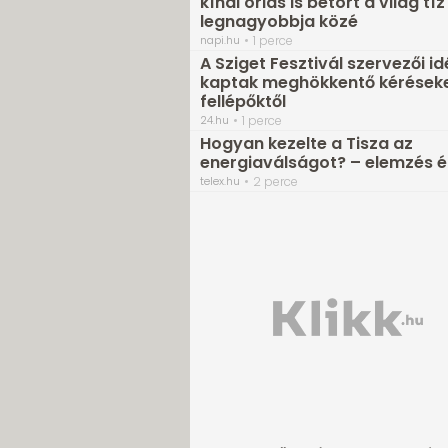
kínai óriás is betört a világ tíz
legnagyobbja közé
napi.hu
1 perce
A Sziget Fesztivál szervezői id
kaptak meghökkentő kéréseke
fellépőktől
24.hu
1 perce
Hogyan kezelte a Tisza az
energiaválságot? – elemzés é
telex.hu
2 perce