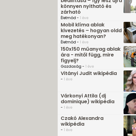
beállítása – így lesz újra
könnyen nyitható és
zárható
Életmód -
1 éve
Mobil klíma ablak
kivezetés – hogyan oldd
meg hatékonyan?
Életmód -
1 éve
150x150 műanyag ablak
ára - mitől függ, mire
figyelj?
Gazdaság -
1 éve
Vitányi Judit wikipédia
-
1 éve
Várkonyi Attila (dj
dominique) wikipédia
-
1 éve
Czakó Alexandra
wikipédia
-
1 éve