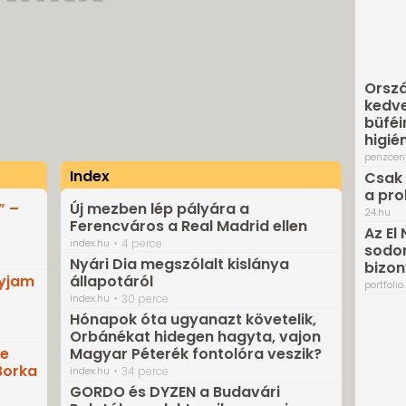
Orszá
kedve
büféi
higié
penzcen
Index
Csak 
a pr
” –
Új mezben lép pályára a
24.hu
Ferencváros a Real Madrid ellen
Az El
index.hu
4 perce
sodor
Nyári Dia megszólalt kislánya
bizo
gyjam
állapotáról
portfolio
index.hu
30 perce
Hónapok óta ugyanazt követelik,
Orbánékat hidegen hagyta, vajon
te
Magyar Péterék fontolóra veszik?
Borka
index.hu
34 perce
GORDO és DYZEN a Budavári